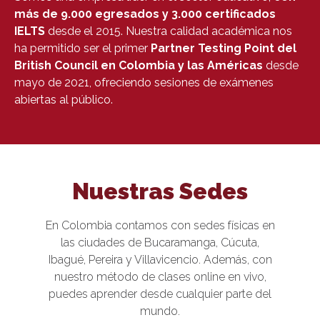
más de 9.000 egresados y 3.000 certificados
IELTS
desde el 2015. Nuestra calidad académica nos
ha permitido ser el primer
Partner Testing Point del
British Council en Colombia y las Américas
desde
mayo de 2021, ofreciendo sesiones de exámenes
abiertas al público.
Nuestras Sedes
En Colombia contamos con sedes físicas en
las ciudades de Bucaramanga, Cúcuta,
Ibagué, Pereira y Villavicencio. Además, con
nuestro método de clases online en vivo,
puedes aprender desde cualquier parte del
mundo.