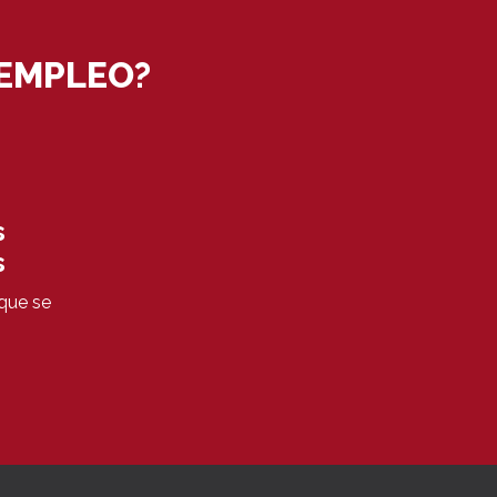
 EMPLEO?
s
s
que se